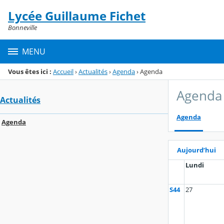
Panneau de gestion des cookies
Lycée Guillaume Fichet
Menu de la rubrique
Contenu
Bonneville
MENU
Vous êtes ici :
Accueil
›
Actualités
›
Agenda
›
Agenda
Agenda
Actualités
Agenda
Agenda
Aujourd’hui
Lundi
S44
27