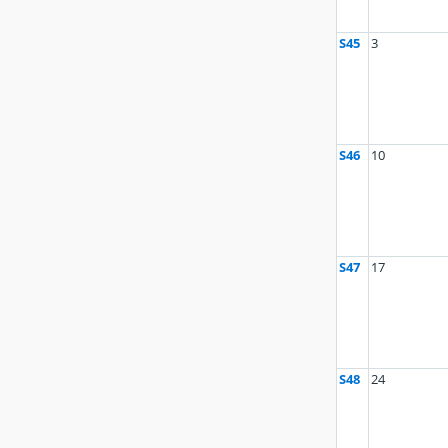
S45
3
S46
10
S47
17
S48
24