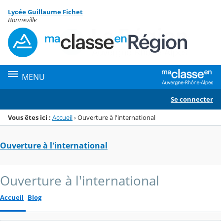
Panneau de gestion des cookies
Lycée Guillaume Fichet
Menu de la rubrique
Contenu
Bonneville
MENU
Se connecter
Vous êtes ici :
Accueil
›
Ouverture à l'international
Ouverture à l'international
Ouverture à l'international
Accueil
Blog