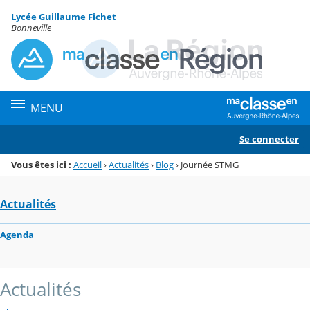
Panneau de gestion des cookies
Lycée Guillaume Fichet
Menu de la rubrique
Contenu
Bonneville
MENU
Se connecter
Vous êtes ici :
Accueil
›
Actualités
›
Blog
›
Journée STMG
Actualités
Agenda
Actualités