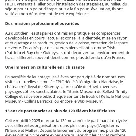
HICH. Présents à l'aller pour l'installation des stagiaires, au milieu du
séjour pour un point d'étape, puis à la fin pour l'évaluation, ils ont
veillé au bon déroulement de cette expérience.
Des missions professionnelles variées
Au quotidien, les stagiaires ont mis en pratique les compétences
développées en cours : accueil et conseil à la clientèle, mise en rayon
et étiquetage des produits, gestion de la caisse, entretien de l'espace
de vente. Encadrés par des tuteurs bienveillants comme Trish
(Patricia) et Ray chez Guineys, ils ont découvert un environnement de
travail différent, souvent décrit comme plus détendu qu'en France.
Une immersion culturelle enrichissante
En parallèle de leur stage, les élèves ont participé à de nombreuses
visites culturelles : le musée EPIC dédié à l'émigration irlandaise, le
château médiéval de Kilkenny, la presqu'île de Howth avec ses
paysages côtiers spectaculaires, le Titanic Museum de Belfast, Trinity
College et sa célèbre bibliothèque abritant le Book of Kells, le National
Museum - Collins Barracks, ou encore le Wax Museum.
13 ans de partenariat et plus de 120 élèves bénéficiaires
Cette mobilité 2025 marque la 13ème année de partenariat du lycée
avec différentes organisations dans plusieurs pays (l'Angleterre,
l'Irlande et Malte) . Depuis le lancement du programme, plus de 120
élèves ont pu vivre cette expérience qui enrichit leur CV et renforce