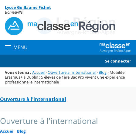
Panneau de gestion des cookies
Lycée Guillaume Fichet
Menu de la rubrique
Contenu
Bonneville
MENU
Se connecter
Vous êtes ici :
Accueil
›
Ouverture à l'international
›
Blog
›
Mobilité
Erasmus+ à Dublin : 5 élèves de 1ère Bac Pro vivent une expérience
professionnelle internationale
Ouverture à l'international
Ouverture à l'international
Accueil
Blog