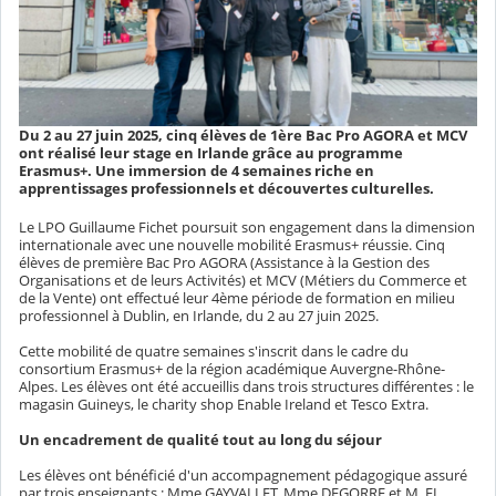
Du 2 au 27 juin 2025, cinq élèves de 1ère Bac Pro AGORA et MCV
ont réalisé leur stage en Irlande grâce au programme
Erasmus+. Une immersion de 4 semaines riche en
apprentissages professionnels et découvertes culturelles.
Le LPO Guillaume Fichet poursuit son engagement dans la dimension
internationale avec une nouvelle mobilité Erasmus+ réussie. Cinq
élèves de première Bac Pro AGORA (Assistance à la Gestion des
Organisations et de leurs Activités) et MCV (Métiers du Commerce et
de la Vente) ont effectué leur 4ème période de formation en milieu
professionnel à Dublin, en Irlande, du 2 au 27 juin 2025.
Cette mobilité de quatre semaines s'inscrit dans le cadre du
consortium Erasmus+ de la région académique Auvergne-Rhône-
Alpes. Les élèves ont été accueillis dans trois structures différentes : le
magasin Guineys, le charity shop Enable Ireland et Tesco Extra.
Un encadrement de qualité tout au long du séjour
Les élèves ont bénéficié d'un accompagnement pédagogique assuré
par trois enseignants : Mme GAYVALLET, Mme DEGORRE et M. EL